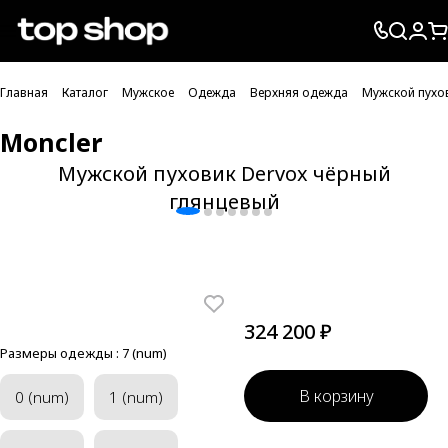
Проверка хлебных крошек
Главная
Каталог
Мужское
Одежда
Верхняя одежда
Мужской пухо
Moncler
Мужской пуховик Dervox чёрный
глянцевый
324 200 ₽
Размеры одежды :
7 (num)
В корзину
0 (num)
1 (num)