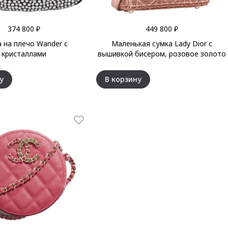
374 800 ₽
449 800 ₽
 на плечо Wander с
Маленькая сумка Lady Dior с
кристаллами
вышивкой бисером, розовое золото
у
В корзину