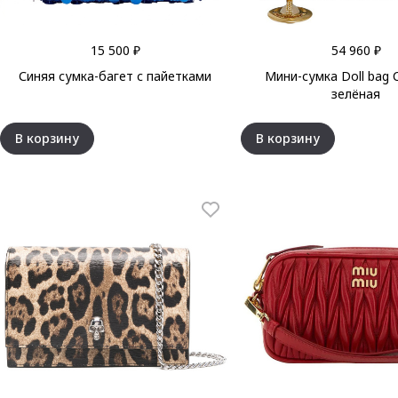
15 500 ₽
54 960 ₽
Синяя сумка-багет с пайетками
Мини-сумка Doll bag C
зелёная
В корзину
В корзину