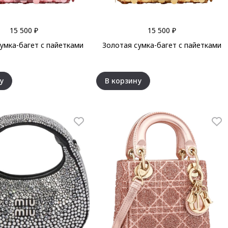
15 500 ₽
15 500 ₽
умка-багет с пайетками
Золотая сумка-багет с пайетками
у
В корзину