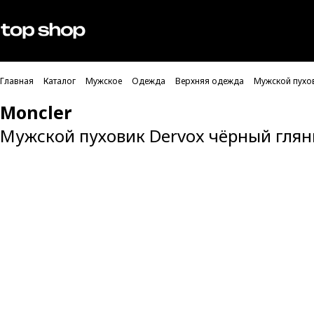
Проверка хлебных крошек
Мужское
Женское
Главная
Каталог
Мужское
Одежда
Верхняя одежда
Мужской пухо
Moncler
Мужской пуховик Dervox чёрный гля