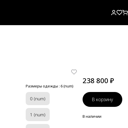
238 800 ₽
Размеры одежды :
6 (num)
0 (num)
В корзину
1 (num)
В наличии