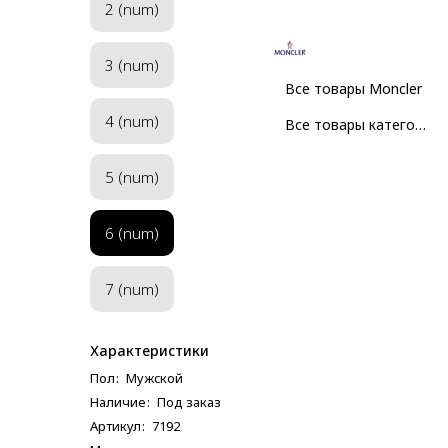
2 (num)
3 (num)
Все товары Moncler
4 (num)
Все товары категории
5 (num)
6 (num)
7 (num)
Характеристики
Пол
:
Мужcкой
Наличие
:
Под заказ
Артикул
:
7192