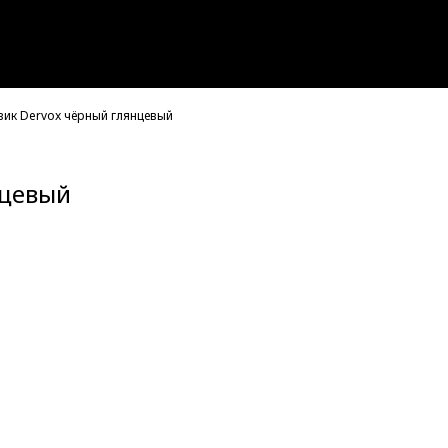
вик Dervox чёрный глянцевый
нцевый