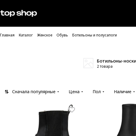
Проверка хлебных крошек
Мужское
Женское
Главная
Каталог
Женское
Обувь
Ботильоны и полусапоги
Ботильоны-носк
2 товара
Сначала популярные
Цена
Пол
Наличие