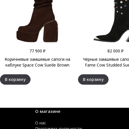
77 900 ₽
82 000 ₽
Коричневые замшевые сапоги на
Чёрные замшевые сапо
каблуке Space Cow Suede Brown
Fame Cow Studded Sue
В корзину
В корзину
О магазине
О нас
Программа лояльности