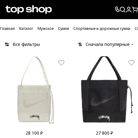
Проверка хлебных крошек
Главная
Каталог
Мужское
Сумки
Спортивные и дорожные сумки
С
Все фильтры
Сначала популярные
28 100 ₽
27 800 ₽