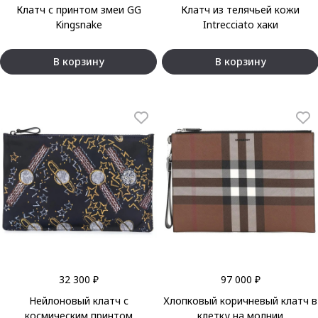
Клатч с принтом змеи GG
Клатч из телячьей кожи
Kingsnake
Intrecciato хаки
В корзину
В корзину
32 300 ₽
97 000 ₽
Нейлоновый клатч с
Хлопковый коричневый клатч в
космическим принтом
клетку на молнии