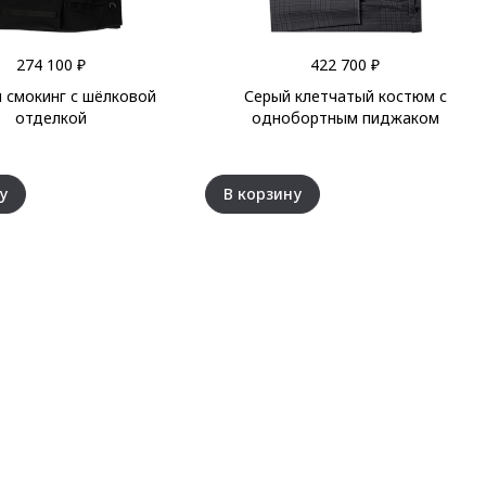
274 100 ₽
422 700 ₽
 смокинг с шёлковой
Серый клетчатый костюм с
отделкой
однобортным пиджаком
у
В корзину