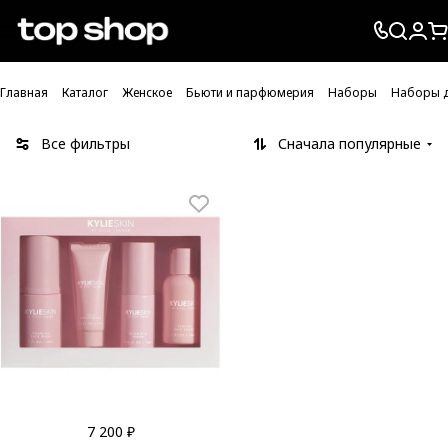
Проверка хлебных крошек
Главная
Каталог
Женское
Бьюти и парфюмерия
Наборы
Наборы д
Все фильтры
Сначала популярные
7 200 ₽