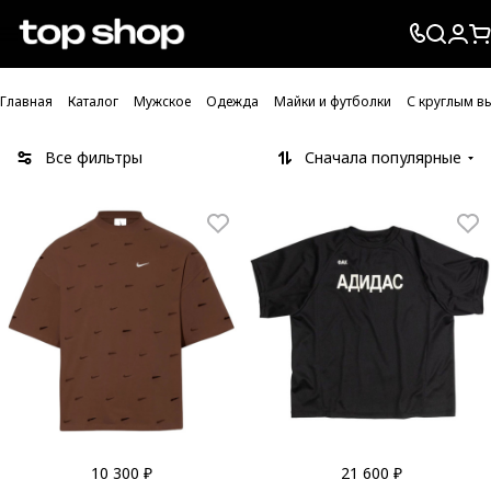
Проверка хлебных крошек
Главная
Каталог
Мужское
Одежда
Майки и футболки
С круглым в
Все фильтры
Сначала популярные
10 300 ₽
21 600 ₽