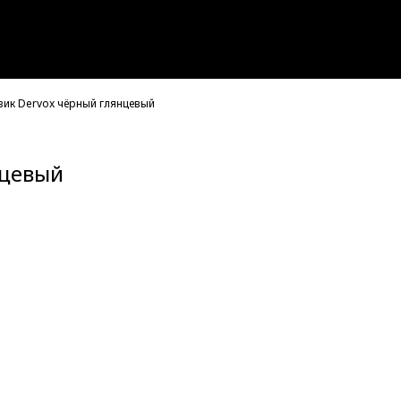
вик Dervox чёрный глянцевый
нцевый