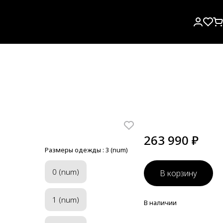
263 990 ₽
Размеры одежды :
3 (num)
0 (num)
В корзину
1 (num)
В наличии