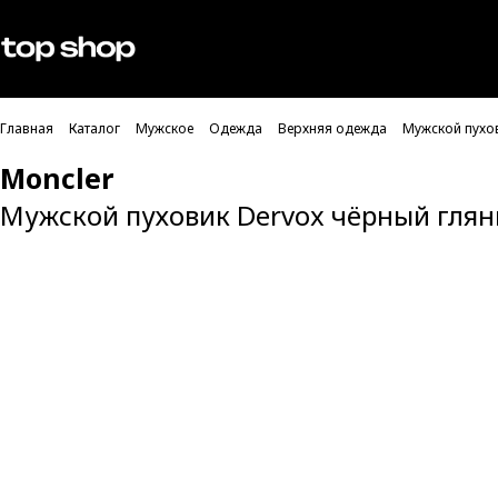
Проверка хлебных крошек
Мужское
Женское
Главная
Каталог
Мужское
Одежда
Верхняя одежда
Мужской пухо
Moncler
Мужской пуховик Dervox чёрный гля