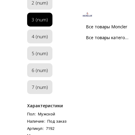
2 (num)
3 (num)
Все товары Moncler
4 (num)
Все товары категории
5 (num)
6 (num)
7 (num)
Характеристики
Пол
:
Мужcкой
Наличие
:
Под заказ
Артикул
:
7192