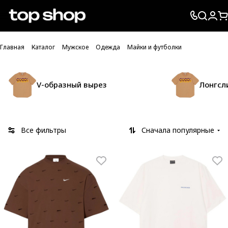
Проверка хлебных крошек
Главная
Каталог
Мужское
Одежда
Майки и футболки
V-образный вырез
Лонгсл
Все фильтры
Сначала популярные