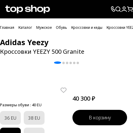
Проверка хлебных крошек
Главная
Каталог
Мужское
Обувь
Кроссовки и кеды
Кроссовки YEEZ
Adidas Yeezy
Кроссовки YEEZY 500 Granite
40 300 ₽
Размеры обуви :
40 EU
В корзину
36 EU
38 EU