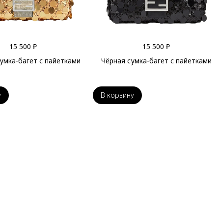
15 500 ₽
15 500 ₽
умка-багет с пайетками
Чёрная сумка-багет с пайетками
у
В корзину