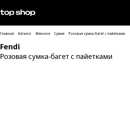
Проверка хлебных крошек
Мужское
Женское
Главная
Каталог
Женское
Сумки
Розовая сумка-багет с пайетками
Fendi
Розовая сумка-багет с пайетками