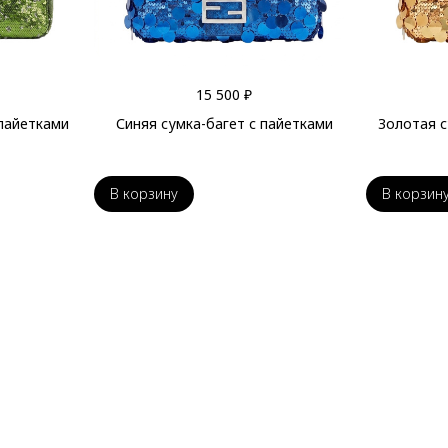
15 500 ₽
 пайетками
Синяя сумка-багет с пайетками
Золотая с
В корзину
В корзин