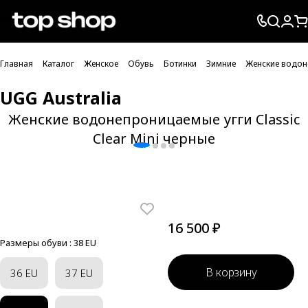
Проверка хлебных крошек
Главная
Каталог
Женское
Обувь
Ботинки
Зимние
Женские водоне
UGG Australia
Женские водонепроницаемые угги Classic
Clear Mini черные
16 500 ₽
Размеры обуви :
38 EU
В корзину
36 EU
37 EU