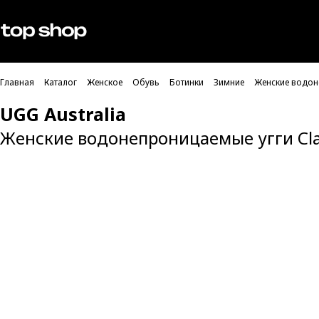
Проверка хлебных крошек
Мужское
Женское
Главная
Каталог
Женское
Обувь
Ботинки
Зимние
Женские водоне
UGG Australia
Женские водонепроницаемые угги Clas