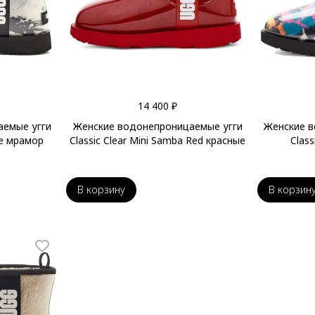
14 400 ₽
аемые угги
Женские водонепроницаемые угги
Женские в
ble мрамор
Classic Clear Mini Samba Red красные
Class
В корзину
В корзин