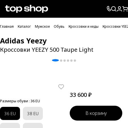
Проверка хлебных крошек
Главная
Каталог
Мужское
Обувь
Кроссовки и кеды
Кроссовки YEEZ
Adidas Yeezy
Кроссовки YEEZY 500 Taupe Light
33 600 ₽
Размеры обуви :
36 EU
В корзину
36 EU
38 EU