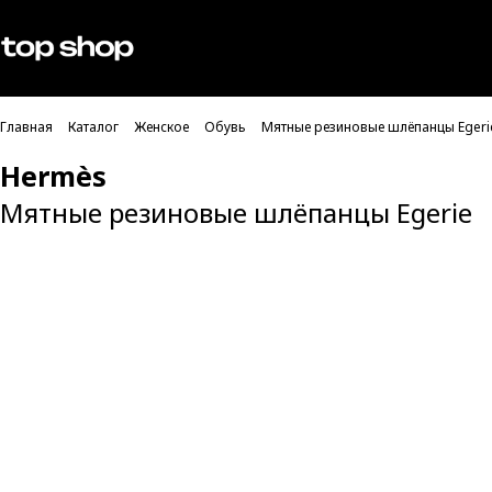
Проверка хлебных крошек
Мужское
Женское
Главная
Каталог
Женское
Обувь
Мятные резиновые шлёпанцы Egeri
Hermès
Мятные резиновые шлёпанцы Egerie