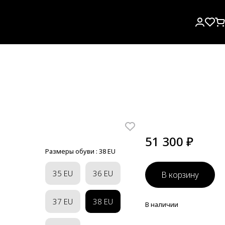
51 300 ₽
Размеры обуви :
38 EU
35 EU
36 EU
В корзину
37 EU
38 EU
В наличии