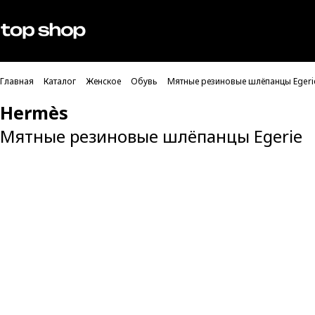
Проверка хлебных крошек
Мужское
Женское
Главная
Каталог
Женское
Обувь
Мятные резиновые шлёпанцы Egeri
Hermès
Мятные резиновые шлёпанцы Egerie