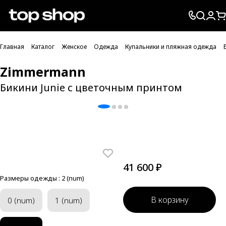
Проверка хлебных крошек
Главная
Каталог
Женское
Одежда
Купальники и пляжная одежда
Zimmermann
Бикини Junie с цветочным принтом
41 600 ₽
Размеры одежды :
2 (num)
В корзину
0 (num)
1 (num)