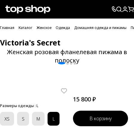
Проверка хлебных крошек
Главная
Каталог
Женское
Одежда
Домашняя одежда и пижамы
П
Victoria's Secret
Женская розовая фланелевая пижама в
полоску
15 800 ₽
Размеры одежды :
L
В корзину
XS
S
M
L