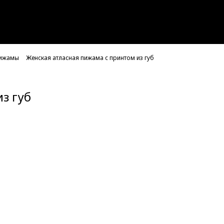
ижамы
Женская атласная пижама с принтом из губ
з губ