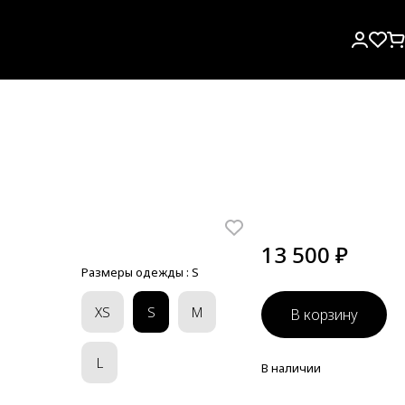
13 500 ₽
Размеры одежды :
S
XS
S
M
В корзину
L
В наличии