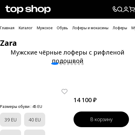
Проверка хлебных крошек
Главная
Каталог
Мужское
Обувь
Лоферы и мокасины
Лоферы
М
Zara
Мужские чёрные лоферы с рифленой
подошвой
14 100 ₽
Размеры обуви :
45 EU
В корзину
39 EU
40 EU