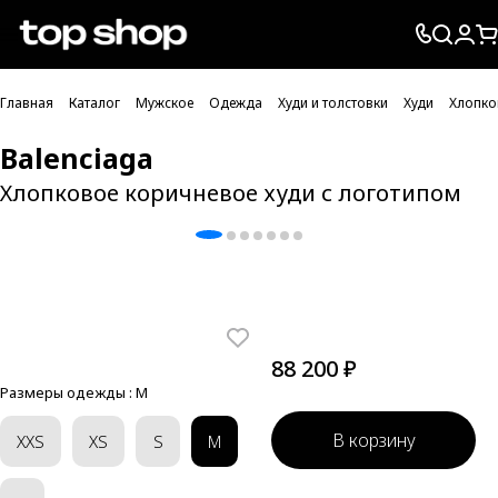
Проверка хлебных крошек
Главная
Каталог
Мужское
Одежда
Худи и толстовки
Худи
Хлопко
Balenciaga
Хлопковое коричневое худи с логотипом
88 200 ₽
Размеры одежды :
M
В корзину
XXS
XS
S
M