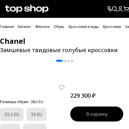
Проверка хлебных крошек
Главная
Каталог
Женское
Обувь
Кроссовки и кеды
Кроссовки
За
Chanel
Замшевые твидовые голубые кроссовки
229 300 ₽
Размеры обуви :
38,5 EU
В корзину
35,5 EU
35 EU