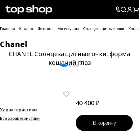
Проверка хлебных крошек
Главная
Каталог
Женское
Аксессуары
Солнцезащитные очки
Коша
Chanel
CHANEL Солнцезащитные очки, форма
кошачий глаз
40 400 ₽
Характеристики
Все характеристики
В корзину