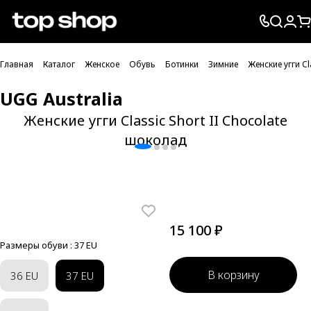
Проверка хлебных крошек
Главная
Каталог
Женское
Обувь
Ботинки
Зимние
Женские угги Cl
UGG Australia
Женские угги Classic Short II Chocolate
шоколад
15 100 ₽
Размеры обуви :
37 EU
В корзину
36 EU
37 EU