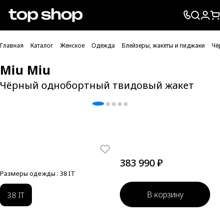
Проверка хлебных крошек
Главная
Каталог
Женское
Одежда
Блейзеры, жакеты и пиджаки
Чё
Miu Miu
Чёрный однобортный твидовый жакет
383 990 ₽
Размеры одежды :
38 IT
В корзину
38 IT