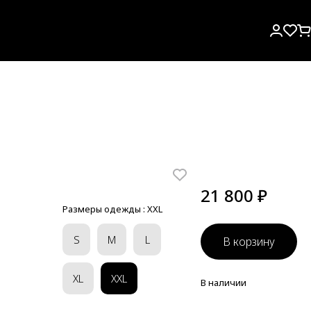
21 800 ₽
Размеры одежды :
XXL
S
M
L
В корзину
XL
XXL
В наличии