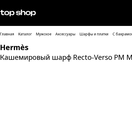
Проверка хлебных крошек
Мужское
Женское
Главная
Каталог
Мужское
Аксессуары
Шарфы и платки
С бахрамо
Hermès
Кашемировый шарф Recto-Verso PM Muf