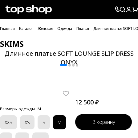
Проверка хлебных крошек
Главная
Каталог
Женское
Одежда
Платья
Длинное платье SOFT L
SKIMS
Длинное платье SOFT LOUNGE SLIP DRESS
ONYX
12 500 ₽
Размеры одежды :
M
В корзину
XXS
XS
S
M