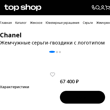
Проверка хлебных крошек
Главная
Каталог
Женское
Ювелирные украшения
Серьги
Жемчужны
Chanel
Жемчужные серьги-гвоздики с логотипом
67 400 ₽
Характеристики
Заказать