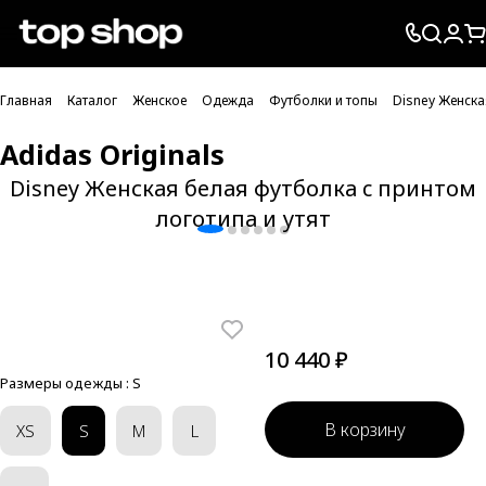
Проверка хлебных крошек
Главная
Каталог
Женское
Одежда
Футболки и топы
Disney Женска
Adidas Originals
Disney Женская белая футболка c принтом
логотипа и утят
10 440 ₽
Размеры одежды :
S
В корзину
XS
S
M
L