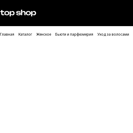
Проверка хлебных крошек
Мужское
Женское
Главная
Каталог
Женское
Бьюти и парфюмерия
Уход за волосами