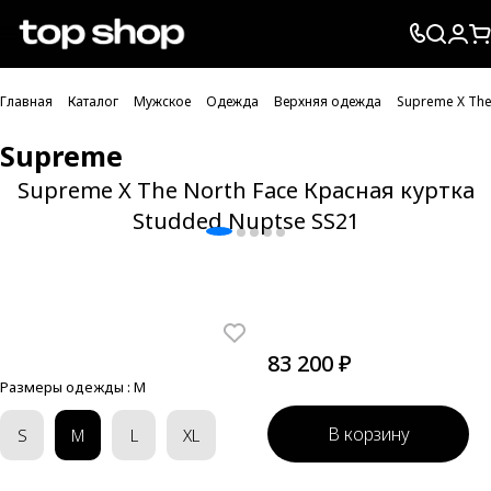
Проверка хлебных крошек
Главная
Каталог
Мужское
Одежда
Верхняя одежда
Supreme X The
Supreme
Supreme X The North Face Красная куртка
Studded Nuptse SS21
83 200 ₽
Размеры одежды :
M
В корзину
S
M
L
XL