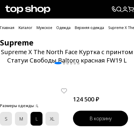
Проверка хлебных крошек
Главная
Каталог
Мужское
Одежда
Верхняя одежда
Supreme X The
Supreme
Supreme X The North Face Куртка с принтом
Статуи Свободы Baltoro красная FW19 L
124 500 ₽
Размеры одежды :
L
В корзину
S
M
L
XL