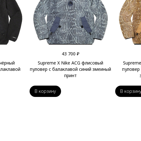
43 700 ₽
 чёрный
Supreme X Nike ACG флисовый
Supreme
алаклавой
пуловер с балаклавой синий змеиный
пуловер
принт
В корзину
В корзин