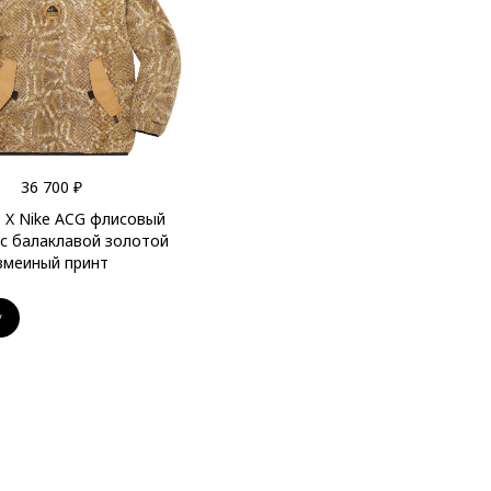
36 700 ₽
 X Nike ACG флисовый
 с балаклавой золотой
змеиный принт
у