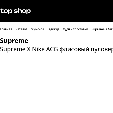
Проверка хлебных крошек
Мужское
Женское
Главная
Каталог
Мужское
Одежда
Худи и толстовки
Supreme X Nik
Supreme
Supreme X Nike ACG флисовый пулове