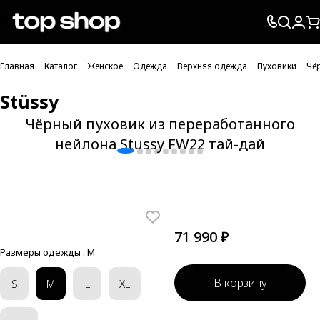
Проверка хлебных крошек
Главная
Каталог
Женское
Одежда
Верхняя одежда
Пуховики
Чё
Stüssy
Чёрный пуховик из переработанного
нейлона Stussy FW22 тай-дай
71 990 ₽
Размеры одежды :
M
В корзину
S
M
L
XL