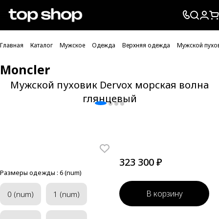
Проверка хлебных крошек
Главная
Каталог
Мужское
Одежда
Верхняя одежда
Мужской пухо
Moncler
Мужской пуховик Dervox морская волна
глянцевый
323 300 ₽
Размеры одежды :
6 (num)
В корзину
0 (num)
1 (num)