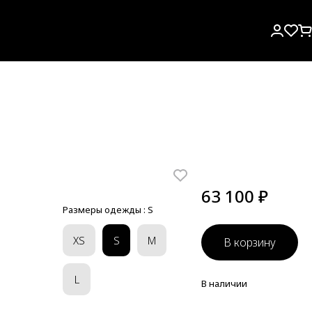
63 100 ₽
Размеры одежды :
S
XS
S
M
В корзину
L
В наличии