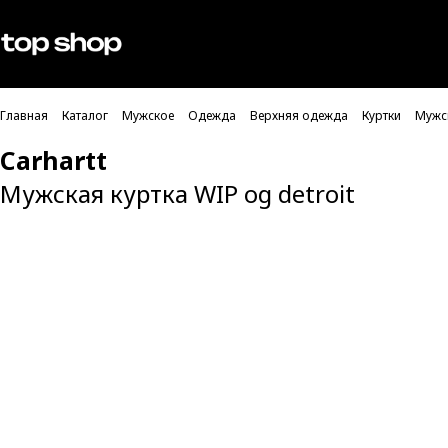
Проверка хлебных крошек
Мужское
Женское
Главная
Каталог
Мужское
Одежда
Верхняя одежда
Куртки
Мужск
Carhartt
Мужская куртка WIP og detroit