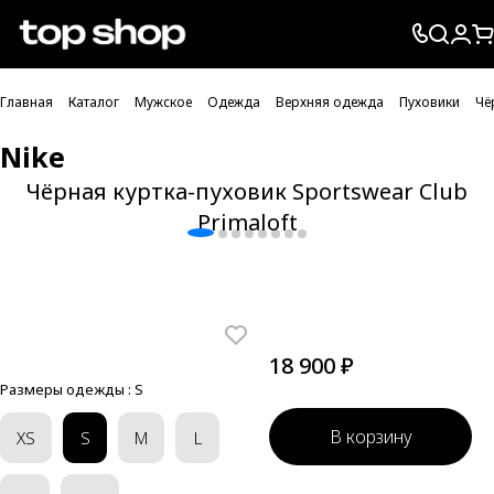
Проверка хлебных крошек
Главная
Каталог
Мужское
Одежда
Верхняя одежда
Пуховики
Чё
Nike
Чёрная куртка-пуховик Sportswear Club
Primaloft
18 900 ₽
Размеры одежды :
S
В корзину
XS
S
M
L