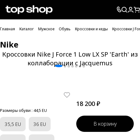
Проверка хлебных крошек
Главная
Каталог
Мужское
Обувь
Кроссовки и кеды
Кроссовки J Fo
Nike
Кроссовки Nike J Force 1 Low LX SP 'Earth' из
коллаборации с Jacquemus
18 200 ₽
Размеры обуви :
44,5 EU
В корзину
35,5 EU
36 EU