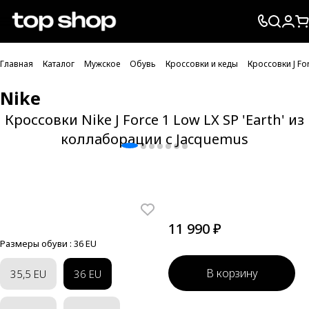
Проверка хлебных крошек
Главная
Каталог
Мужское
Обувь
Кроссовки и кеды
Кроссовки J Fo
Nike
Кроссовки Nike J Force 1 Low LX SP 'Earth' из
коллаборации с Jacquemus
11 990 ₽
Размеры обуви :
36 EU
В корзину
35,5 EU
36 EU