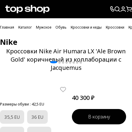
Проверка хлебных крошек
Главная
Каталог
Мужское
Обувь
Кроссовки и кеды
Кроссовки
К
Nike
Кроссовки Nike Air Humara LX 'Ale Brown
Gold' коричневый из коллаборации с
Jacquemus
40 300 ₽
Размеры обуви :
42,5 EU
В корзину
35,5 EU
36 EU