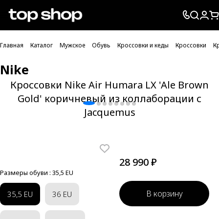
Проверка хлебных крошек
Главная
Каталог
Мужское
Обувь
Кроссовки и кеды
Кроссовки
К
Nike
Кроссовки Nike Air Humara LX 'Ale Brown
Gold' коричневый из коллаборации с
Jacquemus
28 990 ₽
Размеры обуви :
35,5 EU
В корзину
35,5 EU
36 EU