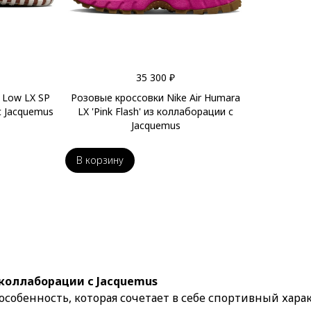
35 300 ₽
1 Low LX SP
Розовые кроссовки Nike Air Humara
с Jacquemus
LX 'Pink Flash' из коллаборации с
Jacquemus
В корзину
з коллаборации с Jacquemus
особенность, которая сочетает в себе спортивный хара