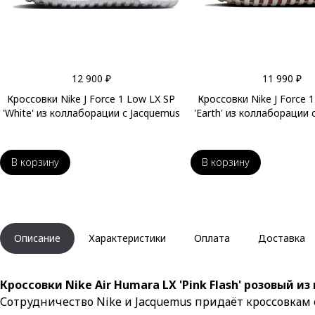
12 900 ₽
11 990 ₽
Кроссовки Nike J Force 1 Low LX SP
Кроссовки Nike J Force 
'White' из коллаборации с Jacquemus
'Earth' из коллаборации 
В корзину
В корзину
Описание
Характеристики
Оплата
Доставка
Кроссовки Nike Air Humara LX 'Pink Flash' розовый и
Сотрудничество Nike и Jacquemus придаёт кроссовкам 