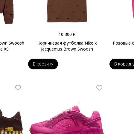
10 300 ₽
rown Swoosh
Коричневая футболка Nike x
Розовые с
е XS
Jacquemus Brown Swoosh
В корзину
В корзин