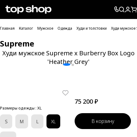
Проверка хлебных крошек
Главная
Каталог
Мужское
Одежда
Худи и толстовки
Худи мужское 
Supreme
Худи мужское Supreme x Burberry Box Logo
'Heather Grey'
75 200 ₽
Размеры одежды :
XL
В корзину
S
M
L
XL