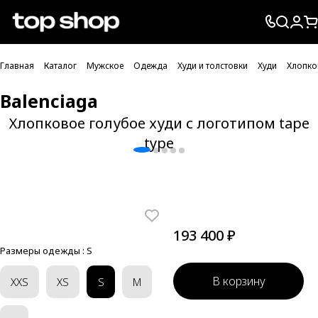
Проверка хлебных крошек
Главная
Каталог
Мужское
Одежда
Худи и толстовки
Худи
Хлопко
Balenciaga
Хлопковое голубое худи с логотипом tape
type
193 400 ₽
Размеры одежды :
S
В корзину
XXS
XS
S
M