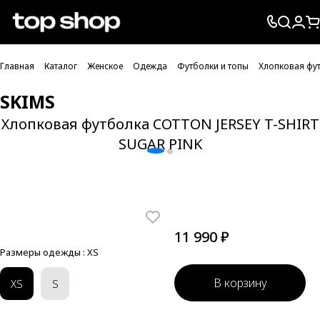
Проверка хлебных крошек
Главная
Каталог
Женское
Одежда
Футболки и топы
Хлопковая фу
SKIMS
Хлопковая футболка COTTON JERSEY T-SHIRT
SUGAR PINK
11 990 ₽
Размеры одежды :
XS
В корзину
XS
S