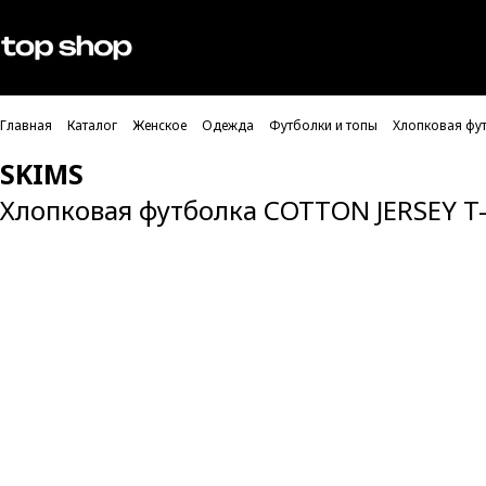
Проверка хлебных крошек
Мужское
Женское
Главная
Каталог
Женское
Одежда
Футболки и топы
Хлопковая фу
SKIMS
Хлопковая футболка COTTON JERSEY T