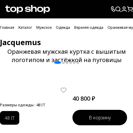
Проверка хлебных крошек
Главная
Каталог
Мужское
Одежда
Верхняя одежда
Оранжевая муж
Jacquemus
Оранжевая мужская куртка с вышитым
логотипом и застёжкой на пуговицы
40 800 ₽
Размеры одежды :
48 IT
В корзину
48 IT